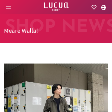
コ
ン
テ
ン
ツ
SHOP NEW
へ
Meare Walla!
ス
キ
ッ
プ