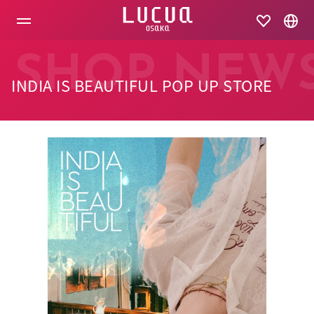
コ
ン
テ
ン
ツ
SHOP NEW
へ
INDIA IS BEAUTIFUL POP UP STORE
ス
キ
ッ
プ