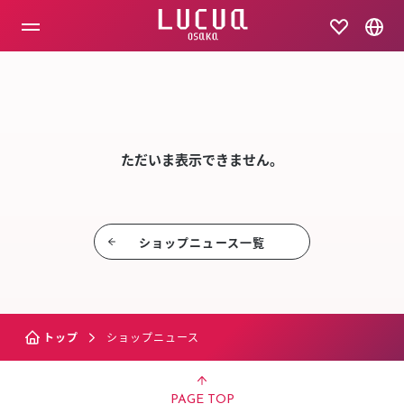
コ
ン
テ
ン
ツ
SHOP NEW
へ
ス
キ
ッ
ただいま表示できません。
プ
ショップニュース⼀覧
トップ
ショップニュース
PAGE TOP