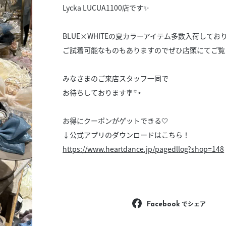
スタッフ募集（長期で働
Lycka LUCUA1100店です✨️
スタッフ募集（スポット
方）
BLUE×WHITEの夏カラーアイテム多数入荷しており
ご試着可能なものもありますのでぜひ店頭にてご覧く
みなさまのご来店スタッフ一同で
お待ちしております🎐꙳⋆
お得にクーポンがゲットできる🤍
↓公式アプリのダウンロードはこちら！
https://www.heartdance.jp/pagedllog?shop=148
でシェア
Facebook