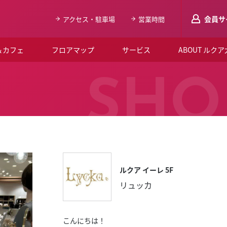
会員サ
アクセス・駐車場
営業時間
＆カフェ
フロアマップ
サービス
ABOUT ルク
LUCUAメンバ
SHO
会員登録はこち
ルクア大阪について
よくあるご質問
お知らせ
ルクア イーレ 5F
SNSアカウント一覧
リュッカ
LUCUAブライダルクラブ
ルクア大阪イベントホー
こんにちは！