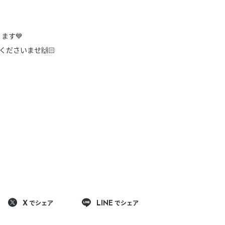
きたい方）
で働きたい
ます💙
ださいませ🙌🏻
でシェア
でシェア
X
LINE