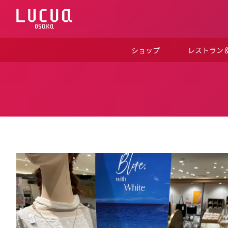
コ
ン
テ
ン
ツ
ショップ
レストラン
へ
ス
キ
ッ
プ