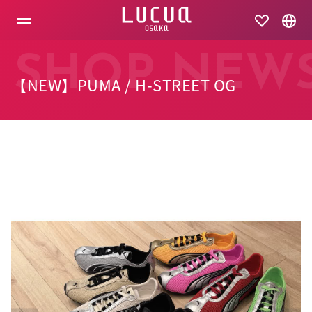
コ
ン
テ
ン
ツ
SHOP NEW
へ
【NEW】PUMA / H-STREET OG
ス
キ
ッ
プ