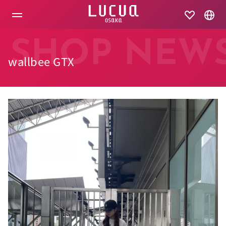
コ
ン
テ
ン
ツ
SHOP NEW
へ
wallbee GTX
ス
キ
ッ
プ