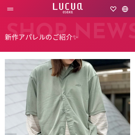
コ
ン
テ
ン
ツ
SHOP NEW
へ
新作アパレルのご紹介✨
ス
キ
ッ
プ