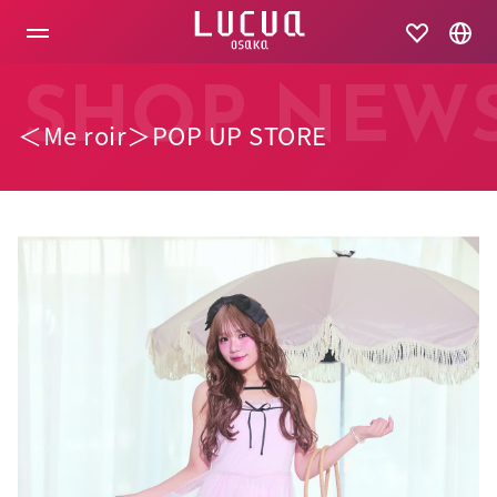
コ
ン
テ
ン
ツ
SHOP NEW
へ
＜Me roir＞POP UP STORE
ス
キ
ッ
プ