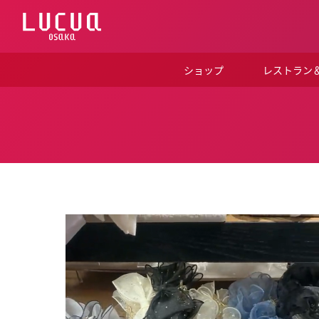
コ
ン
テ
ン
ツ
ショップ
レストラン
へ
ス
キ
ッ
プ