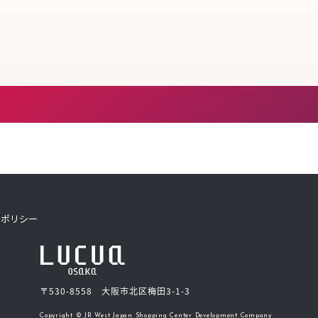
トポリシー
〒530-8558 大阪市北区梅田3-1-3
Copyright © JR West Japan Shopping Center Development Company