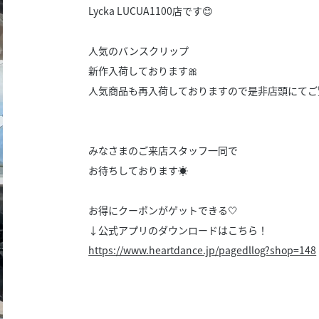
スタッフ募集（長期で働
Lycka LUCUA1100店です‎😊
スタッフ募集（スポット
方）
人気のバンスクリップ
新作入荷しております🎀
人気商品も再入荷しておりますので是非店頭にてご
みなさまのご来店スタッフ一同で
お待ちしております☀️
お得にクーポンがゲットできる🤍
↓公式アプリのダウンロードはこちら！
https://www.heartdance.jp/pagedllog?shop=148