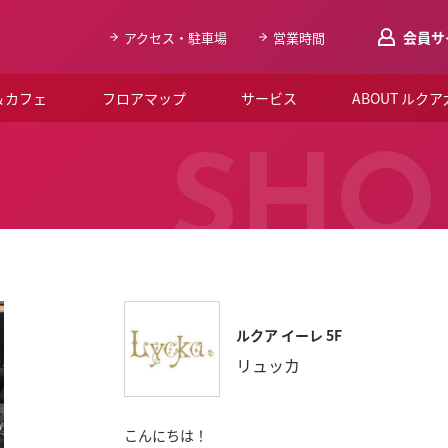
会員サ
アクセス・駐車場
営業時間
＆カフェ
フロアマップ
サービス
ABOUT ルク
LUCUAメンバ
SHO
会員登録はこち
ルクア大阪について
よくあるご質問
お知らせ
ルクア イーレ 5F
SNSアカウント一覧
リュッカ
LUCUAブライダルクラブ
ルクア大阪イベントホー
こんにちは！