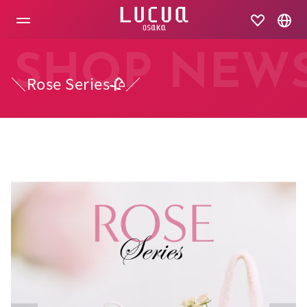
コ
ン
テ
ン
ツ
SHOP NEW
へ
＼Rose Series🥀／
ス
キ
ッ
プ