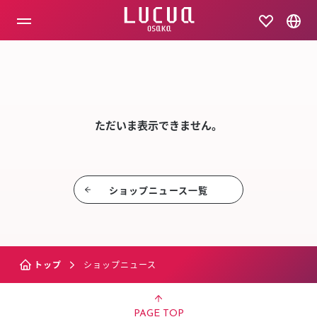
コ
ン
テ
ン
ツ
SHOP NEW
へ
ス
キ
ッ
ただいま表示できません。
プ
ショップニュース⼀覧
トップ
ショップニュース
PAGE TOP