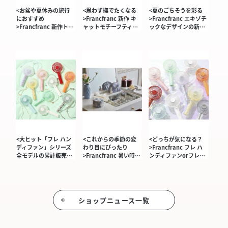
<お盆や夏休みの旅行
<思わず撫でたくなる
<夏のごちそうを彩る
におすすめ
>Francfranc 新作 キ
>Francfranc エキゾチ
>Francfranc 新作ト…
ャットモチーフティ…
ックなデザインの新…
<大ヒット「フレ ハン
<これからの季節の変
<どっちが気になる？
ディファン」シリーズ
わり目にぴったり
>Francfranc フレ ハ
全モデルの累計販売…
>Francfranc 暑い時…
ンディファンorフレ…
ショップニュース⼀覧