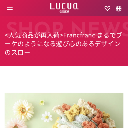
コ
ン
テ
ン
ツ
SHOP NEW
へ
<人気商品が再入荷>Francfranc まるでブ
ス
キ
ーケのようになる遊び心のあるデザイン
ッ
のスロー
プ