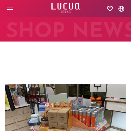
コ
ン
テ
ン
ツ
SHOP NEW
へ
ス
キ
ッ
プ