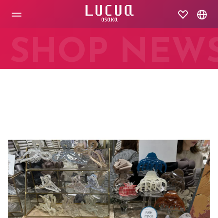
コ
ン
テ
ン
ツ
SHOP NEW
へ
ス
キ
ッ
プ