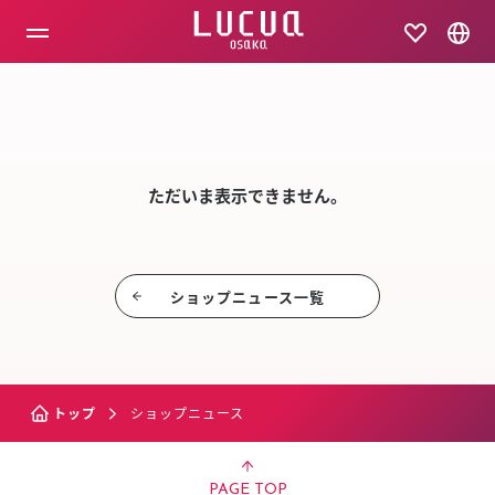
コ
ン
テ
ン
ツ
SHOP NEW
へ
ス
キ
ッ
ただいま表示できません。
プ
ショップニュース⼀覧
トップ
ショップニュース
PAGE TOP