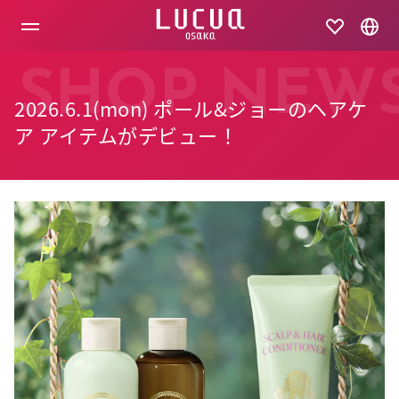
コ
ン
テ
ン
ツ
SHOP NEW
へ
2026.6.1(mon) ポール&ジョーのヘアケ
ス
キ
ア アイテムがデビュー！
ッ
プ