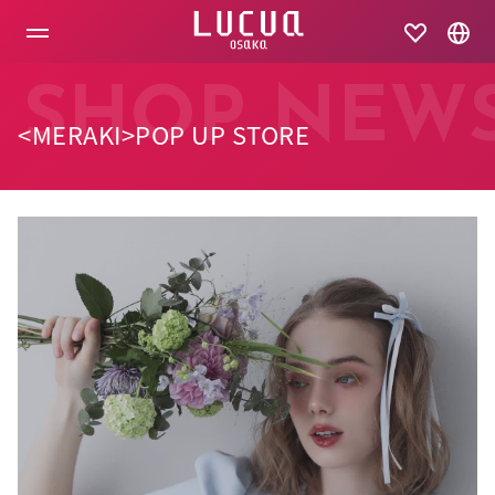
コ
ン
テ
ン
ツ
SHOP NEW
へ
<MERAKI>POP UP STORE
ス
キ
ッ
プ