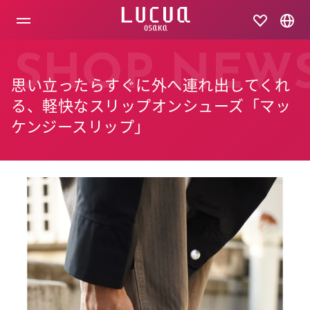
コ
ン
テ
ン
ツ
SHOP NEW
へ
思い立ったらすぐに外へ連れ出してくれ
ス
キ
る、軽快なスリップオンシューズ「マッ
ッ
ケンジースリップ」
プ