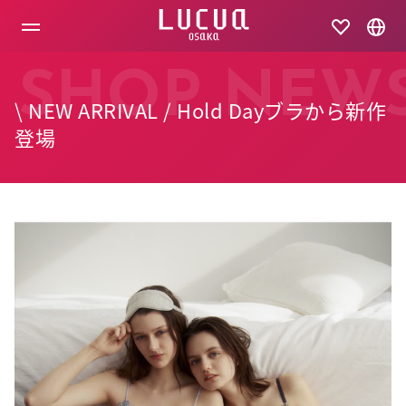
コ
ン
テ
ン
ツ
SHOP NEW
へ
\ NEW ARRIVAL / Hold Dayブラから新作
ス
キ
登場
ッ
プ