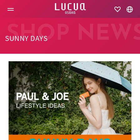
コ
ン
テ
ン
ツ
SHOP NEW
へ
SUNNY DAYS
ス
キ
ッ
プ