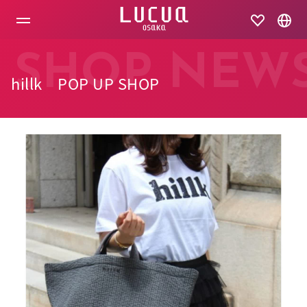
コ
ン
テ
ン
ツ
SHOP NEW
へ
hillk POP UP SHOP
ス
キ
ッ
プ