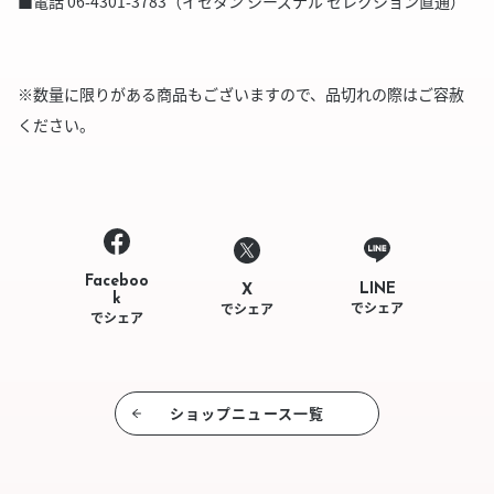
■電話 06-4301-3783（イセタン シーズナル セレクション直通）
※数量に限りがある商品もございますので、品切れの際はご容赦
ください。
Faceboo
LINE
X
k
でシェア
でシェア
でシェア
ショップニュース⼀覧