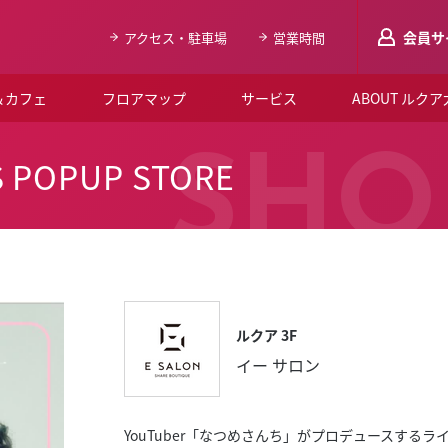
会員サ
アクセス・駐車場
営業時間
＆カフェ
フロアマップ
サービス
ABOUT ルク
LUCUAメンバ
SHO
S POPUP STORE
会員登録はこち
ルクア大阪について
よくあるご質問
お知らせ
ルクア 3F
SNSアカウント一覧
イー サロン
LUCUAブライダルクラブ
ルクア大阪イベントホー
YouTuber「なつめさんち」がプロデュースするライ