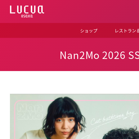
コ
ン
テ
ン
ツ
ショップ
レストラン
へ
ス
キ
ッ
Nan2Mo 2026 S
プ