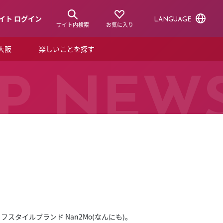
イト ログイン
LANGUAGE
サイト内検索
お気に入り
ア大阪
楽しいことを探す
トピックス
ーズカード
P NEW
らから！
ショップニュース
ルクアスタイル
特集
デジタルブック
ル
フスタイルブランド Nan2Mo(なんにも)。