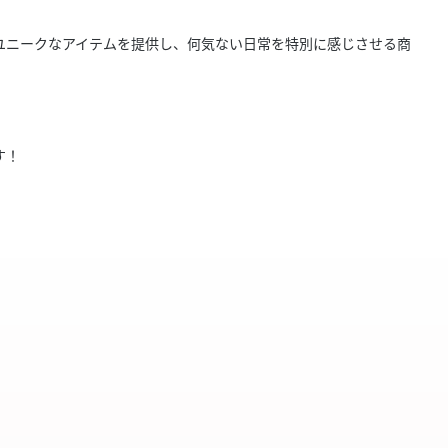
きたい方）
らもユニークなアイテムを提供し、何気ない日常を特別に感じさせる商
で働きたい
す！