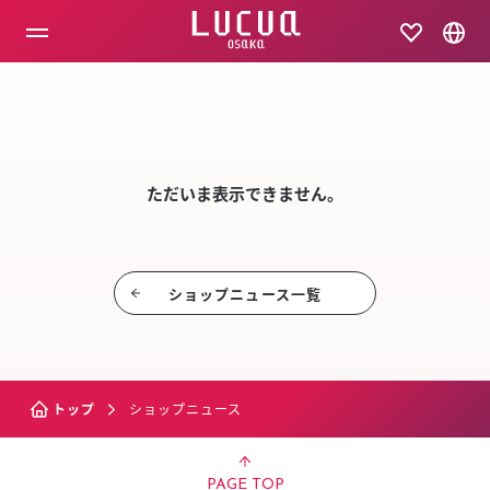
コ
ン
テ
ン
ツ
SHOP NEW
へ
ス
キ
ッ
ただいま表示できません。
プ
ショップニュース⼀覧
トップ
ショップニュース
PAGE TOP