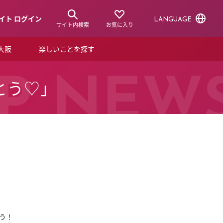
イト ログイン
LANGUAGE
サイト内検索
お気に入り
ア大阪
楽しいことを探す
トピックス
ーズカード
P NEW
がとう♡」
らから！
ショップニュース
ルクアスタイル
特集
デジタルブック
ル
う！