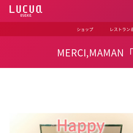
コ
ン
テ
ン
ツ
ショップ
レストラン
へ
ス
キ
ッ
MERCI,MAM
プ