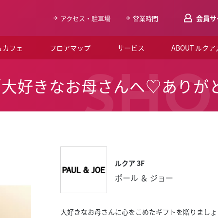
会員サ
アクセス・駐車場
営業時間
＆カフェ
フロアマップ
サービス
ABOUT ルク
LUCUAメンバ
SHO
AN「大好きなお母さんへ♡あり
会員登録はこち
ルクア大阪について
よくあるご質問
お知らせ
ルクア 3F
SNSアカウント一覧
ポール ＆ ジョー
LUCUAブライダルクラブ
ルクア大阪イベントホー
大好きなお母さんに心をこめたギフトを贈りましょ