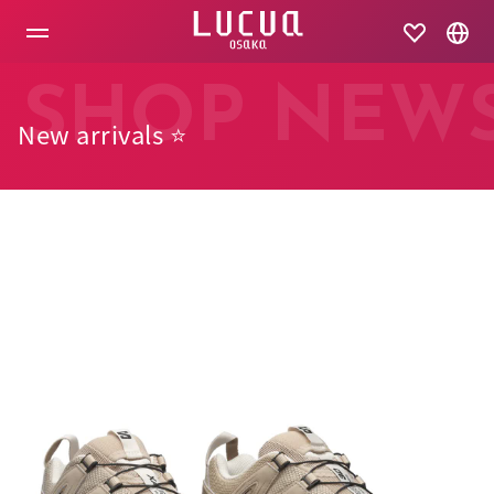
コ
ン
テ
ン
ツ
SHOP NEW
へ
New arrivals ⭐️
ス
キ
ッ
プ