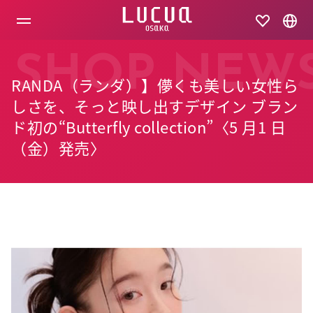
コ
ン
テ
ン
ツ
SHOP NEW
へ
RANDA（ランダ）】儚くも美しい女性ら
ス
キ
しさを、そっと映し出すデザイン ブラン
ッ
ド初の“Butterfly collection”〈5 月1 日
プ
（金）発売〉