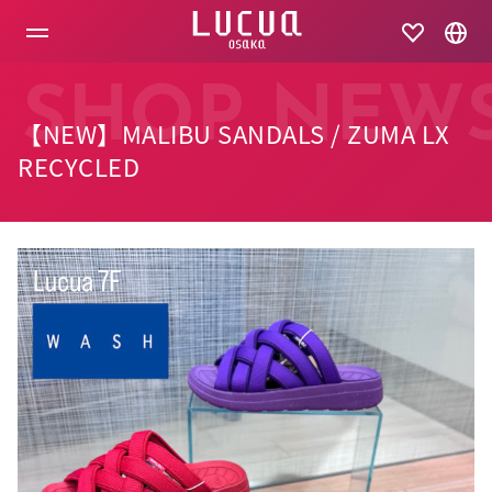
コ
ン
テ
ン
ツ
SHOP NEW
へ
【NEW】MALIBU SANDALS / ZUMA LX
ス
キ
RECYCLED
ッ
プ