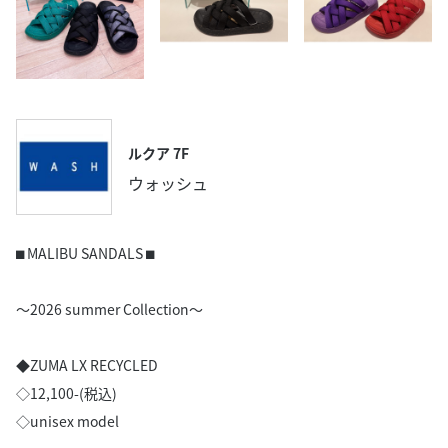
ルクア 7F
ウォッシュ
⬛︎ MALIBU SANDALS ⬛︎
〜2026 summer Collection〜
◆ZUMA LX RECYCLED
◇12,100-(税込)
◇unisex model