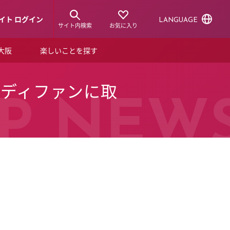
イト ログイン
LANGUAGE
サイト内検索
お気に入り
ア大阪
楽しいことを探す
トピックス
ーズカード
ハンディファンに取
らから！
ショップニュース
P NEW
ルクアスタイル
特集
デジタルブック
ル