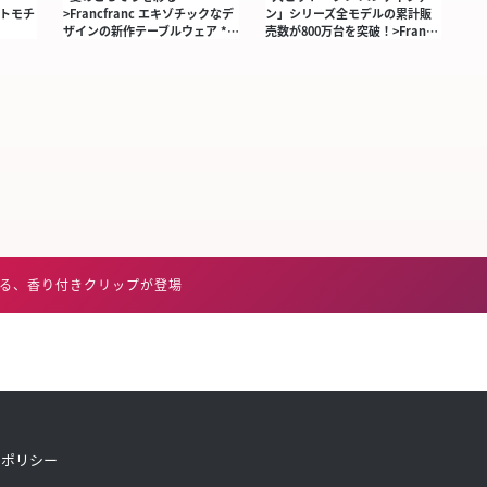
ャットモチ
>Francfranc エキゾチックなデ
ン」シリーズ全モデルの累計販
ザインの新作テーブルウェア *…
売数が800万台を突破！>Fran…
しめる、香り付きクリップが登場
トポリシー