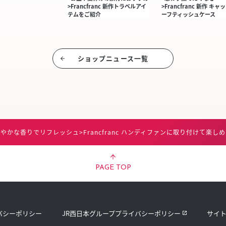
>Francfranc 新作トラベルアイ
>Francfranc 新作 キ
テムをご紹介
ーフティッシュケース
ショップニュース⼀覧
爽やかな香りでリフレッシュ>Francfranc ハンディファンに取り付けて楽
PAGE TOP
バシーポリシー
JR西日本グループプライバシーポリシー
サイ