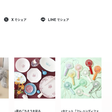
でシェア
でシェア
X
LINE
<夏のごちそうを彩る
<大ヒット「フレ ハンディファ