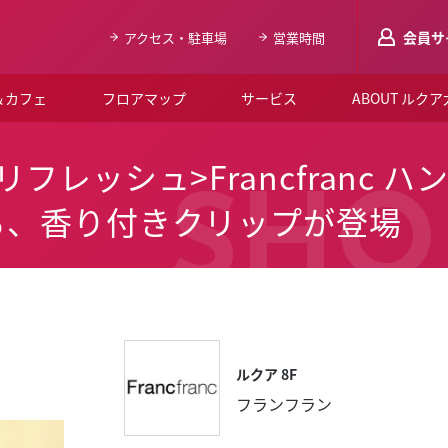
会員サ
アクセス・駐車場
営業時間
＆カフェ
フロアマップ
サービス
ABOUT ルク
LUCUAメンバ
フレッシュ>Francfranc 
会員登録はこち
SHO
る、香り付きクリップが登場
ルクア大阪について
よくあるご質問
お知らせ
SNSアカウント一覧
ルクア 8F
LUCUAブライダルクラブ
フランフラン
ルクア大阪イベントホー