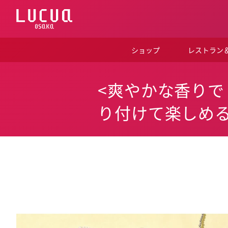
コ
ン
テ
ン
ツ
ショップ
レストラン
へ
ス
キ
ッ
<爽やかな香りでリ
プ
り付けて楽しめ