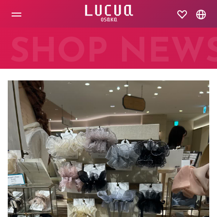
コ
ン
テ
ン
ツ
SHOP NEW
へ
ス
キ
ッ
プ