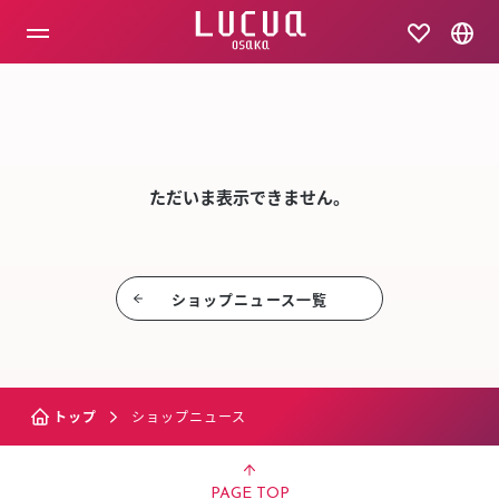
コ
ン
テ
ン
ツ
SHOP NEW
へ
ス
キ
ッ
ただいま表示できません。
プ
ショップニュース⼀覧
トップ
ショップニュース
PAGE TOP