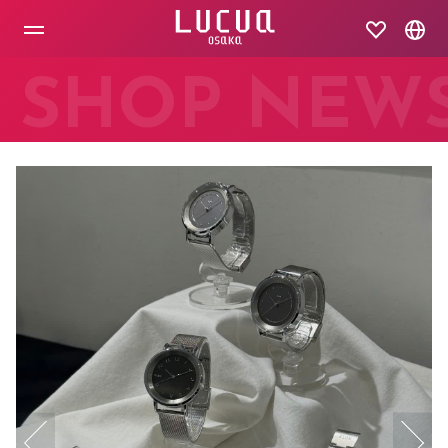
コ
ン
テ
ン
ツ
SHOP NEW
へ
ス
キ
ッ
プ