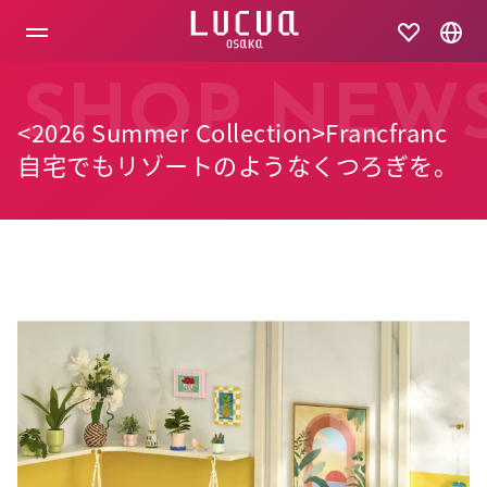
コ
ン
テ
ン
ツ
SHOP NEW
へ
<2026 Summer Collection>Francfranc
ス
キ
自宅でもリゾートのようなくつろぎを。
ッ
プ