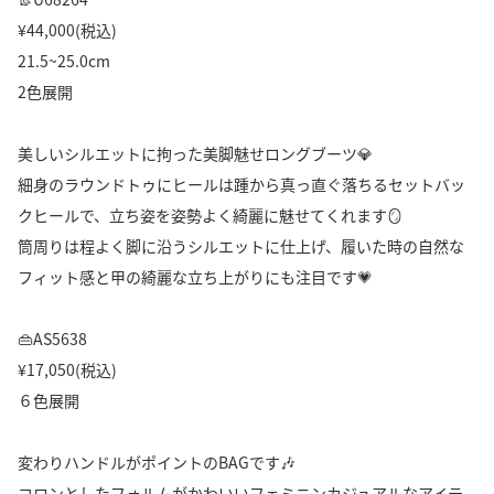
¥44,000(税込)
21.5~25.0cm
2色展開
美しいシルエットに拘った美脚魅せロングブーツ💎
細身のラウンドトゥにヒールは踵から真っ直ぐ落ちるセットバッ
クヒールで、立ち姿を姿勢よく綺麗に魅せてくれます🪞
筒周りは程よく脚に沿うシルエットに仕上げ、履いた時の自然な
フィット感と甲の綺麗な立ち上がりにも注目です💗
👜AS5638
¥17,050(税込)
６色展開
変わりハンドルがポイントのBAGです🎶
コロンとしたフォルムがかわいいフェミニンカジュアルなアイテ