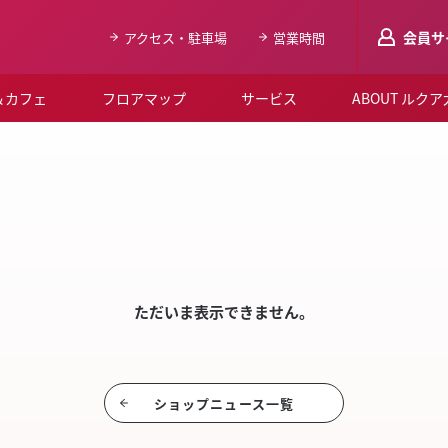
会員サ
アクセス・駐車場
営業時間
＆カフェ
フロアマップ
サービス
ABOUT ルク
LUCUAメンバ
SHO
会員登録はこち
ルクア大阪について
よくあるご質問
お知らせ
ただいま表示できません。
SNSアカウント一覧
LUCUAブライダルクラブ
ショップニュース⼀覧
ルクア大阪イベントホー