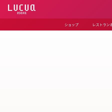
コ
ン
テ
ン
ツ
ショップ
レストラン
へ
ス
キ
ッ
プ