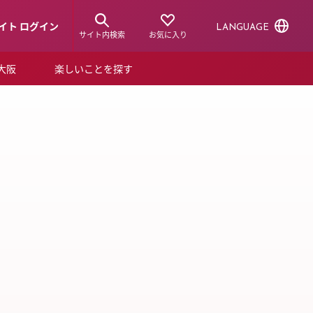
イト ログイン
LANGUAGE
サイト内検索
お気に入り
ア大阪
楽しいことを探す
トピックス
ーズカード
P NEW
らから！
ショップニュース
ルクアスタイル
特集
デジタルブック
ル