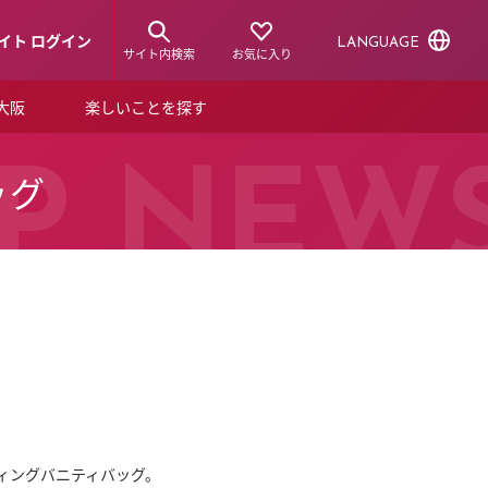
イト ログイン
LANGUAGE
サイト内検索
お気に入り
ア大阪
楽しいことを探す
トピックス
ーズカード
P NEW
ッグ
らから！
ショップニュース
ルクアスタイル
特集
デジタルブック
ル
ィングバニティバッグ。