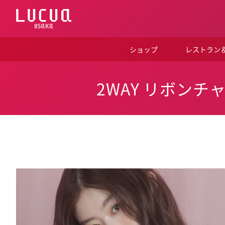
コ
ン
テ
ン
ツ
ショップ
レストラン
へ
ス
キ
ッ
2WAY リボン
プ