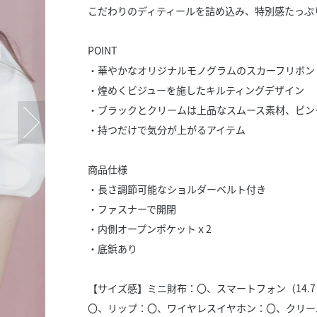
スタッフ募集（長期で働
こだわりのディティールを詰め込み、特別感たっぷ
スタッフ募集（スポット
方）
POINT
・華やかなオリジナルモノグラムのスカーフリボン
・煌めくビジューを施したキルティングデザイン
・ブラックとクリームは上品なスムース素材、ピン
・持つだけで気分が上がるアイテム
商品仕様
・長さ調節可能なショルダーベルト付き
・ファスナーで開閉
・内側オープンポケットｘ2
・底鋲あり
【サイズ感】ミニ財布：〇、スマートフォン（14.
〇、リップ：〇、ワイヤレスイヤホン：〇、クリー