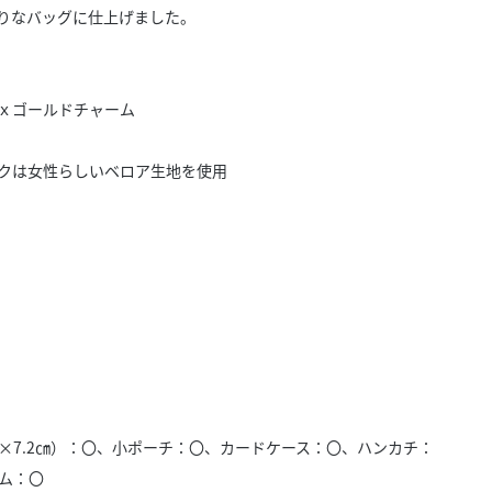
きたい方）
りなバッグに仕上げました。
で働きたい
ｘゴールドチャーム
クは女性らしいベロア生地を使用
7×7.2㎝）：〇、小ポーチ：〇、カードケース：〇、ハンカチ：
ム：〇