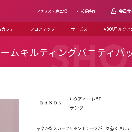
会員サ
アクセス・駐車場
営業時間
＆カフェ
フロアマップ
サービス
ABOUT ルク
LUCUAメンバ
SHO
チャームキルティングバニティバ
会員登録はこち
ルクア大阪について
よくあるご質問
お知らせ
ルクア イーレ 5F
SNSアカウント一覧
ランダ
LUCUAブライダルクラブ
ルクア大阪イベントホー
華やかなスカーフリボンモチーフが目を惹くキルテ