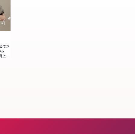
まるでジ
AG
8月上…