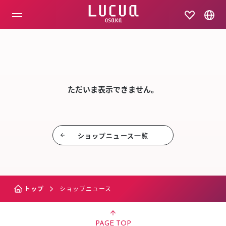
コ
ン
テ
ン
ツ
SHOP NEW
へ
ス
キ
ッ
ただいま表示できません。
プ
ショップニュース⼀覧
トップ
ショップニュース
PAGE TOP