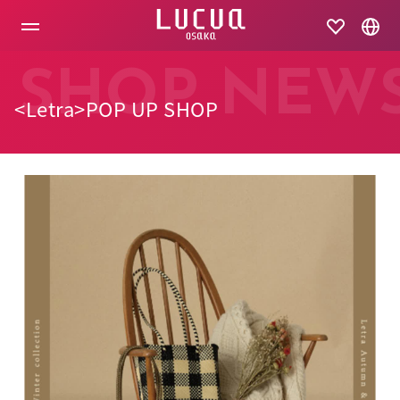
コ
ン
テ
ン
ツ
SHOP NEW
へ
<Letra>POP UP SHOP
ス
キ
ッ
プ