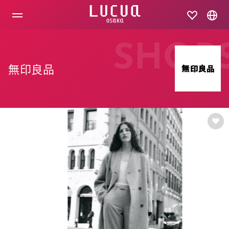
コ
ン
テ
ン
ツ
SHOP
へ
ス
無印良品
キ
ッ
プ