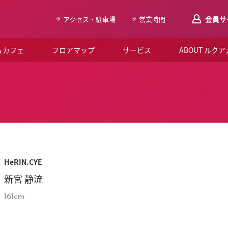
会員サ
アクセス・駐車場
営業時間
＆カフェ
フロアマップ
サービス
ABOUT ルク
LUCUAメンバ
会員登録はこち
ルクア大阪について
よくあるご質問
お知らせ
HeRIN.CYE
SNSアカウント一覧
新宮 静流
LUCUAブライダルクラブ
161cm
ルクア大阪イベントホー