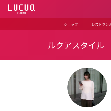
コ
ン
テ
ン
ツ
ショップ
レストラン
へ
ス
キ
ッ
ルクアスタイル
プ