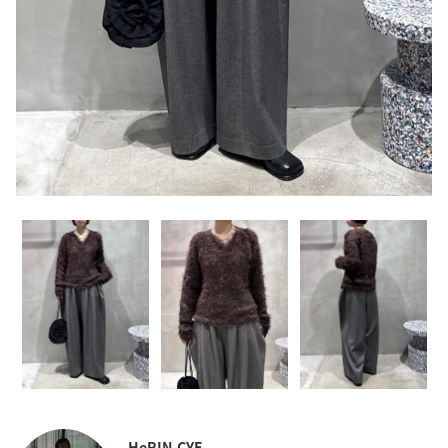
HeRIN.CYE