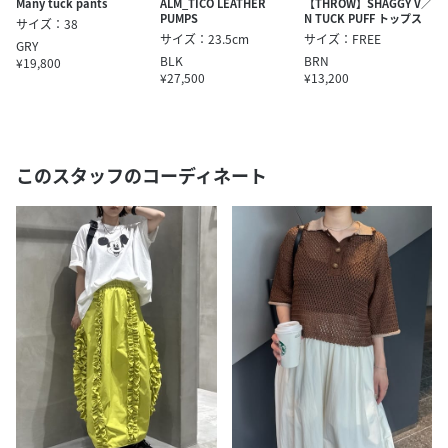
Many tuck pants
ALM_TICO LEATHER
【THROW】SHAGGY V／
PUMPS
N TUCK PUFF トップス
サイズ：38
サイズ：23.5cm
サイズ：FREE
GRY
BLK
BRN
¥19,800
¥27,500
¥13,200
このスタッフのコーディネート