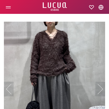
コ
ン
テ
ン
ツ
へ
ス
キ
ッ
プ