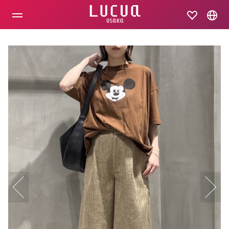
コ
ン
テ
ン
ツ
へ
ス
キ
ッ
プ