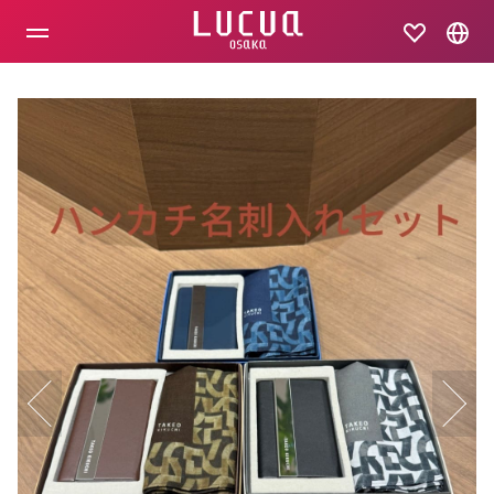
コ
ン
テ
ン
ツ
へ
ス
キ
ッ
プ