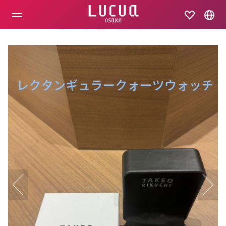
コ
ン
テ
ン
ツ
へ
ス
キ
ッ
プ