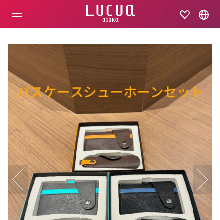
コ
ン
テ
ン
ツ
へ
ス
キ
ッ
プ