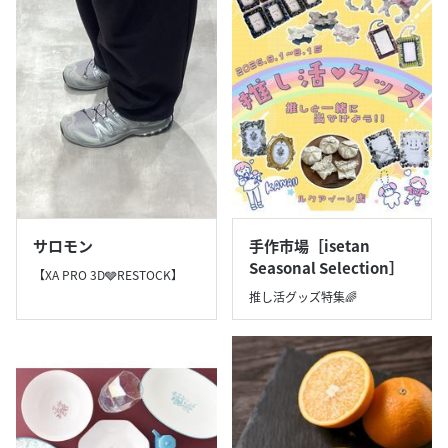
サロモン
手作市場［isetan
Seasonal Selection］
【XA PRO 3D🩶RESTOCK】
推し活グッズ特集🌈