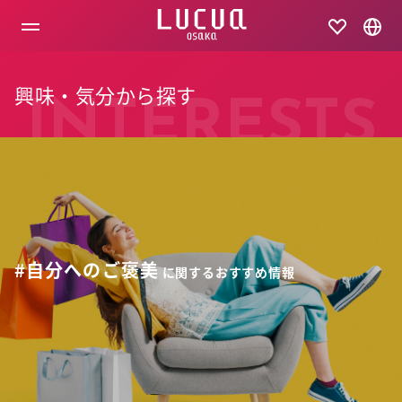
コ
ン
テ
ン
ツ
興味・気分から探す
へ
INTERESTS
ス
キ
ッ
プ
#自分へのご褒美
に関するおすすめ情報