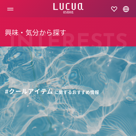
コ
ン
テ
ン
ツ
興味・気分から探す
へ
INTERESTS
ス
キ
ッ
プ
#クールアイテム
に関するおすすめ情報