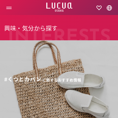
コ
ン
テ
ン
ツ
興味・気分から探す
へ
INTERESTS
ス
キ
ッ
プ
#くつとカバン
に関するおすすめ情報