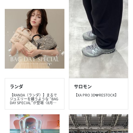
ランダ
サロモン
【RANDA（ランダ）】まるで
【XA PRO 3D🩶RESTOCK】
ジュエリーを纏うような “BAG
DAY SPECIAL”が登場〈8月…