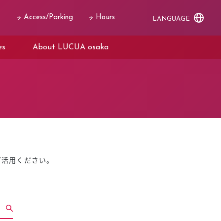
Access/Parking
Hours
LANGUAGE
es
About LUCUA osaka
ご活用ください。