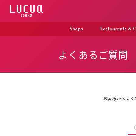
コ
ン
テ
ン
ツ
Shops
Restaurants & C
へ
ス
キ
ッ
よくあるご質問
プ
お客様からよく