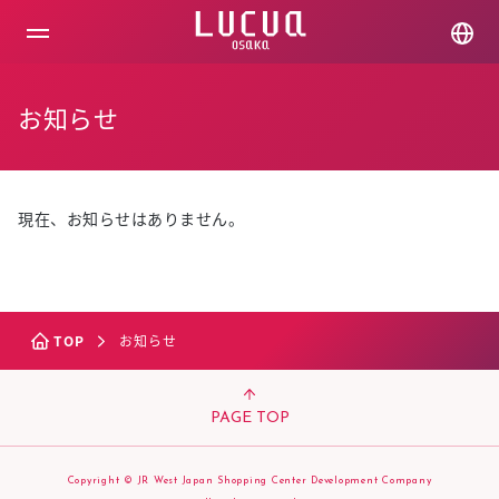
コ
ン
テ
ン
ツ
お知らせ
へ
ス
キ
ッ
プ
現在、お知らせはありません。
TOP
お知らせ
PAGE TOP
Copyright © JR West Japan Shopping Center Development Company