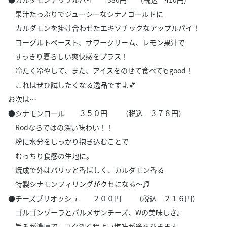
果汁たっぷりでジューシーなシナノゴールドに
カルダモンを掛け合わせたエキゾチックなアップルパイ！
ヨーグルトペースト、サワークリーム、レモン果汁で
すっきり夏らしい爽快感をプラス！
冷たく冷やして、また、アイスをのせて食べてもgood！
これはぜひ試したくなる逸品ですよ💕
お次は…
●シナモンロール ３５０円 （税込 ３７８円）
Rodならではの深い味わい！！
粉に水分をしっかり抱き込むことで
むっちり食感の生地に。
焼成で外はパリッと香ばしく、カルダモン香る
特製シナモンフィリングがクセになる～♬
●チーズブリオッシュ ２００円 （税込 ２１６円）
ゴルゴンゾーラとパルメザンチーズ、Wの美味しさ。
旨みが濃厚で、コク深く程よい塩味が後をひきます。