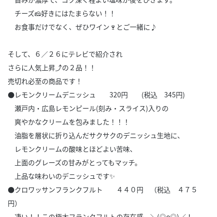
チーズ🧀好きにはたまらない！！
お食事だけでなく、ぜひワイン🍷とご一緒に♪
そして、６／２６にテレビで紹介され
さらに人気上昇⤴の２品！！
売切れ必至の商品です！
●レモンクリームデニッシュ 320円 (税込 345円)
瀬戸内・広島レモンピール(刻み・スライス)入りの
爽やかなクリームを包みました！！！
油脂を層状に折り込んだサクサクのデニッシュ生地に、
レモンクリームの酸味とほどよい苦味、
上面のグレーズの甘みがとってもマッチ。
上品な味わいのデニッシュです✨
●クロワッサンフランクフルト ４４０円 （税込 ４７５
円）
凄い！！この極太フランクフルトの存在感 ＼(◎o◎)／！