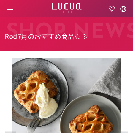
コ
ン
テ
ン
ツ
SHOP NEW
へ
Rod7月のおすすめ商品☆彡
ス
キ
ッ
プ